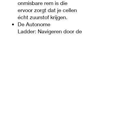
onmisbare rem is die
ervoor zorgt dat je cellen
écht zuurstof krijgen.
De Autonome
Ladder: Navigeren door de
Polyvagaaltheorie van
Stephen Porges. Van de
veilige, sociale 'ventraal
vagaal'-positie tot de
verlammende 'dorsaal
vagaal'-stand wanneer het
systeem acute onveiligheid
detecteert (neuroceptie).
Of je nu als coach de
onderstroom en de
diepgewortelde
programmering van je
cliënten beter wilt